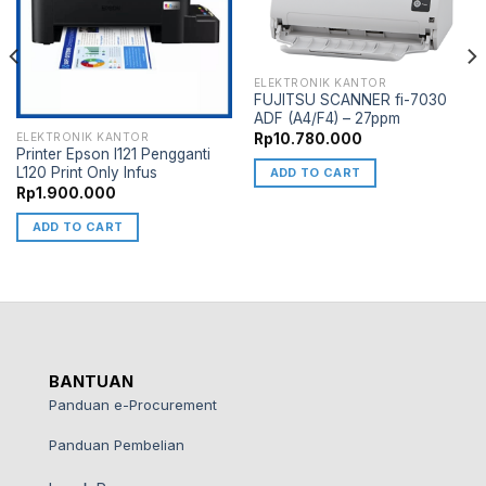
ELEKTRONIK KANTOR
FUJITSU SCANNER fi-7030
ADF (A4/F4) – 27ppm
ELEKTRONIK KANTOR
Rp
10.780.000
Printer Epson l121 Pengganti
L120 Print Only Infus
ADD TO CART
Rp
1.900.000
ADD TO CART
BANTUAN
Panduan e-Procurement
Panduan Pembelian