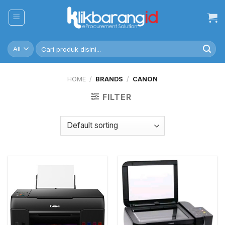
Skip
to
content
Search
for:
HOME
/
BRANDS
/
CANON
FILTER