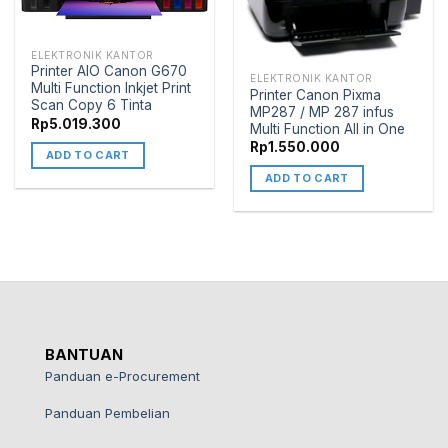
ELEKTRONIK KANTOR
Printer AIO Canon G670
ELEKTRONIK KANTOR
Multi Function Inkjet Print
Printer Canon Pixma
Scan Copy 6 Tinta
MP287 / MP 287 infus
Rp
5.019.300
Multi Function All in One
Rp
1.550.000
ADD TO CART
ADD TO CART
BANTUAN
Panduan e-Procurement
Panduan Pembelian