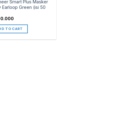
neer Smart Plus Masker
y Earloop Green (isi 50
)
60.000
DD TO CART