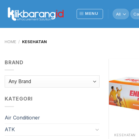
Skip
to
Sea
MENU
for:
content
HOME
/
KESEHATAN
BRAND
KATEGORI
Air Conditioner
ATK
KESEHATAN