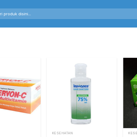
rch
KESEHATAN
KES