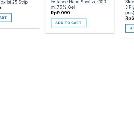
Instance Hand Sanitizer 100
Skri
x Isi 25 Strip
ml 75% Gel
3 Pl
0
pcs
Rp
9.090
Rp
ART
ADD TO CART
A