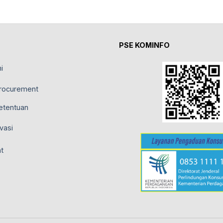
PSE KOMINFO
i
rocurement
etentuan
vasi
t