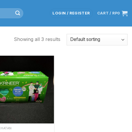
LOGIN / REGISTER
CART /
RP
0
Showing all 3 results
EHATAN