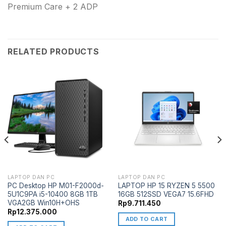
Premium Care + 2 ADP
RELATED PRODUCTS
LAPTOP DAN PC
LAPTOP DAN PC
PC Desktop HP M01-F2000d-
LAPTOP HP 15 RYZEN 5 5500
5U1C9PA i5-10400 8GB 1TB
16GB 512SSD VEGA7 15.6FHD
VGA2GB Win10H+OHS
Rp
9.711.450
Rp
12.375.000
ADD TO CART