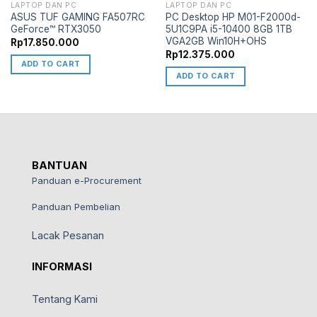
LAPTOP DAN PC
LAPTOP DAN PC
ASUS TUF GAMING FA507RC
PC Desktop HP M01-F2000d-
GeForce™ RTX3050
5U1C9PA i5-10400 8GB 1TB
VGA2GB Win10H+OHS
Rp
17.850.000
Rp
12.375.000
ADD TO CART
ADD TO CART
BANTUAN
Panduan e-Procurement
Panduan Pembelian
Lacak Pesanan
INFORMASI
Tentang Kami