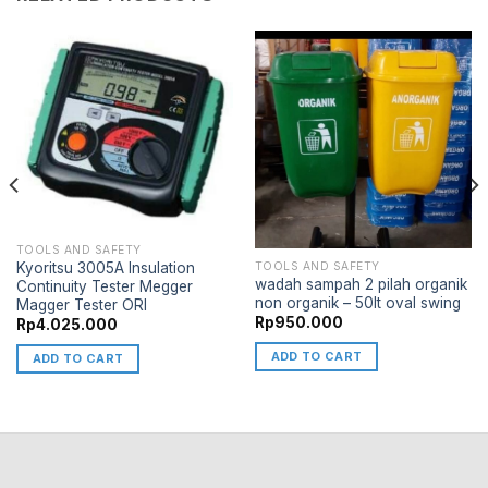
TOOLS AND SAFETY
Kyoritsu 3005A Insulation
TOOLS AND SAFETY
wadah sampah 2 pilah organik
Continuity Tester Megger
non organik – 50lt oval swing
Magger Tester ORI
Rp
950.000
Rp
4.025.000
ADD TO CART
ADD TO CART