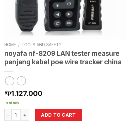
HOME
/
TOOLS AND SAFETY
noyafa nf-8209 LAN tester measure
panjang kabel poe wire tracker china
1.127.000
Rp
In stock
noyafa nf-8209 LAN tester measure panjang kabel poe wire
ADD TO CART