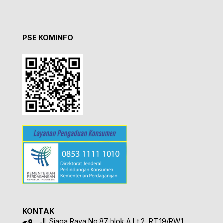
PSE KOMINFO
KONTAK
Jl. Siaga Raya No.87 blok A Lt.2, RT.19/RW.1,