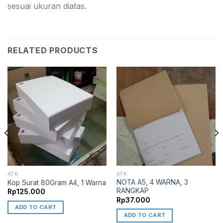
sesuai ukuran diatas.
RELATED PRODUCTS
ATK
ATK
NOTA A5, 4 WARNA, 3
Kop Surat 80Gram A4, 1 Warna
RANGKAP
Rp
125.000
Rp
37.000
ADD TO CART
ADD TO CART