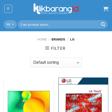
Skip
to
content
Search
for:
HOME
/
BRANDS
/
LG
FILTER