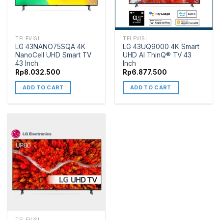
TELEVISI
TELEVISI
LG 43NANO75SQA 4K
LG 43UQ9000 4K Smart
NanoCell UHD Smart TV
UHD AI ThinQ® TV 43
43 Inch
Inch
Rp
8.032.500
Rp
6.877.500
ADD TO CART
ADD TO CART
TELEVISI