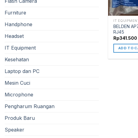
Flash Camera
Furniture
IT EQUIPMEN
Handphone
BELDEN AP
RJ45
Headset
Rp
341.500
IT Equipment
ADD TO C
Kesehatan
Laptop dan PC
Mesin Cuci
Microphone
Pengharum Ruangan
Produk Baru
Speaker