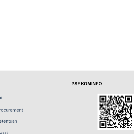
PSE KOMINFO
i
rocurement
etentuan
vasi