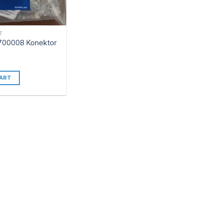
T
700008 Konektor
ART