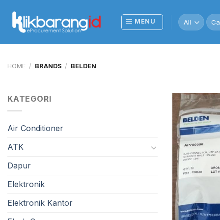
Skip
to
Sea
MENU
for:
content
HOME
/
BRANDS
/
BELDEN
KATEGORI
Air Conditioner
ATK
Dapur
Elektronik
Elektronik Kantor