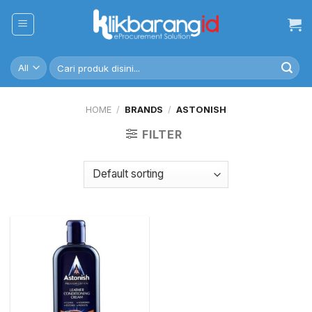
Skip
to
content
Search
for:
HOME
/
BRANDS
/
ASTONISH
FILTER